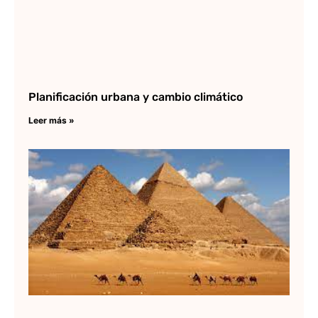
Planificación urbana y cambio climático
Leer más »
Ar
eg
Lee