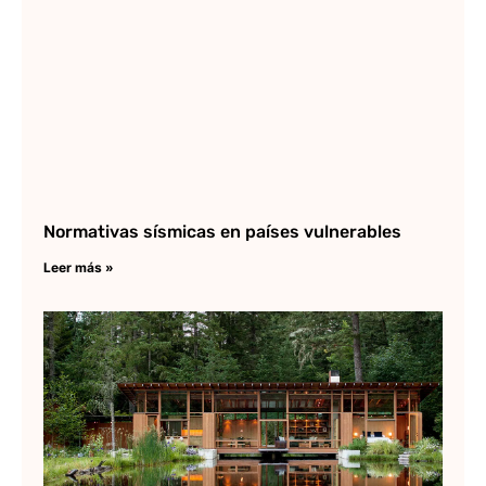
Normativas sísmicas en países vulnerables
Leer más »
La
ar
so
Lee