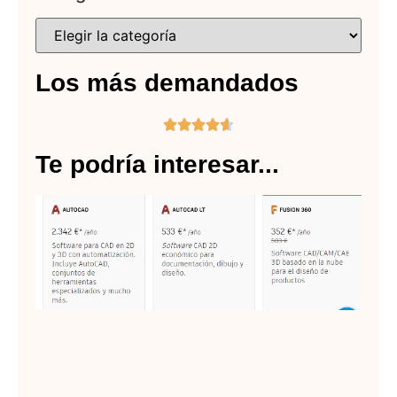
Los más demandados





Te podría interesar...
Au
pr
de
li
Lee