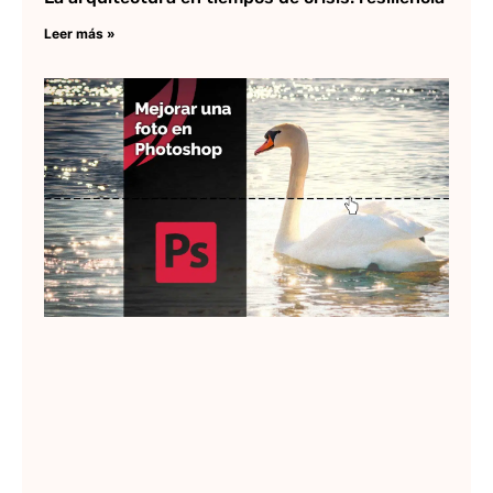
Leer más »
C
me
im
en
ph
Lee