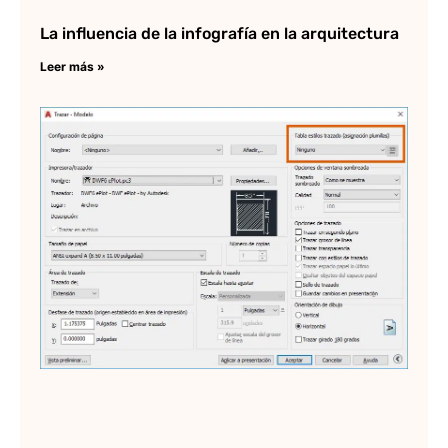
La influencia de la infografía en la arquitectura
Leer más »
C
ha
pl
en
au
Lee