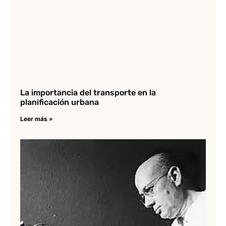
La importancia del transporte en la
planificación urbana
Leer más »
Ed
To
Mi
Lee