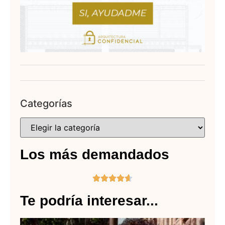
Categorías
Los más demandados





Te podría interesar...
Er