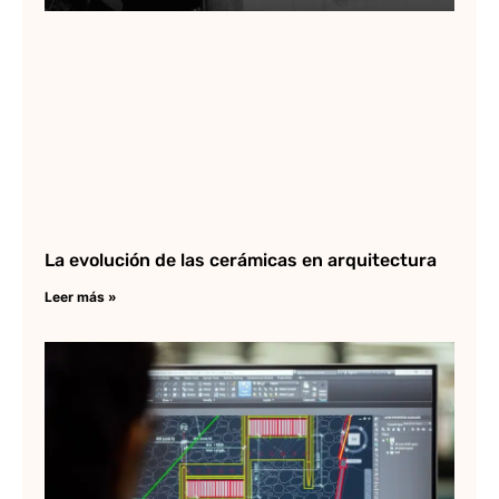
La evolución de las cerámicas en arquitectura
Leer más »
Au
bl
gr
pa
pl
Lee