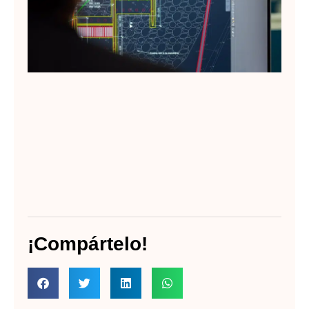
¡Compártelo!