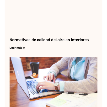
Normativas de calidad del aire en interiores
Leer más »
¿D
es
ar
de
li
de
Au
en
ve
Lee