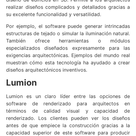
realizar diseños complicados y detallados gracias a
su excelente funcionalidad y versatilidad.
Por ejemplo, el software puede generar intrincadas
estructuras de tejado o simular la iluminación natural.
También ofrece herramientas o módulos
especializados diseñados expresamente para las
exigencias arquitectónicas. Ejemplos del mundo real
muestran cómo esta tecnología ha ayudado a crear
diseños arquitectónicos inventivos.
Lumion
Lumion es un claro líder entre las opciones de
software de renderizado para arquitectos en
términos de calidad visual y capacidad de
renderizado. Los clientes pueden ver los diseños
antes de que empiece la construcción gracias a la
capacidad superior de este software para producir