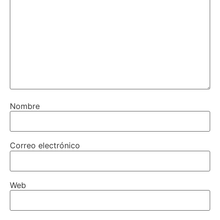
Nombre
Correo electrónico
Web