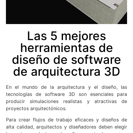
Las 5 mejores
herramientas de
diseño de software
de arquitectura 3D
En el mundo de la arquitectura y el diseño, las
tecnologías de software 3D son esenciales para
producir simulaciones realistas y atractivas de
proyectos arquitectónicos.
Para crear flujos de trabajo eficaces y diseños de
alta calidad, arquitectos y diseñadores deben elegir