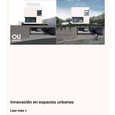
ph
có
el
Lee
Innovación en espacios urbanos
Leer más »