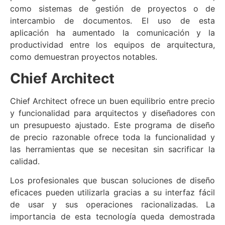
como sistemas de gestión de proyectos o de
intercambio de documentos. El uso de esta
aplicación ha aumentado la comunicación y la
productividad entre los equipos de arquitectura,
como demuestran proyectos notables.
Chief Architect
Chief Architect ofrece un buen equilibrio entre precio
y funcionalidad para arquitectos y diseñadores con
un presupuesto ajustado. Este programa de diseño
de precio razonable ofrece toda la funcionalidad y
las herramientas que se necesitan sin sacrificar la
calidad.
Los profesionales que buscan soluciones de diseño
eficaces pueden utilizarla gracias a su interfaz fácil
de usar y sus operaciones racionalizadas. La
importancia de esta tecnología queda demostrada