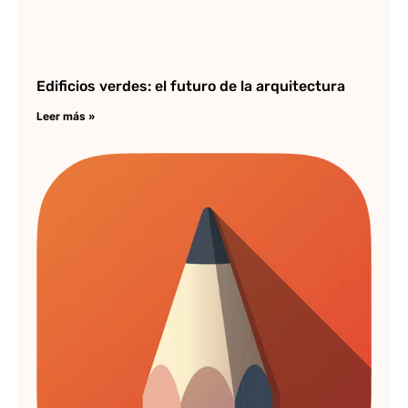
Edificios verdes: el futuro de la arquitectura
Leer más »
La
ap
di
Au
Sk
20
Lee