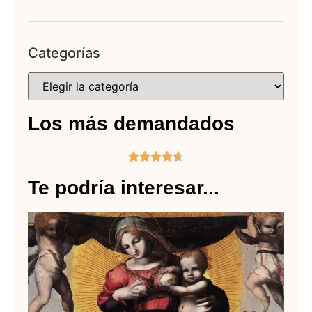
Categorías
Los más demandados





Te podría interesar...
Pe
Ma
Ar
en
Mo
Lee