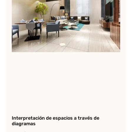
Re
ar
Lee
Interpretación de espacios a través de
diagramas