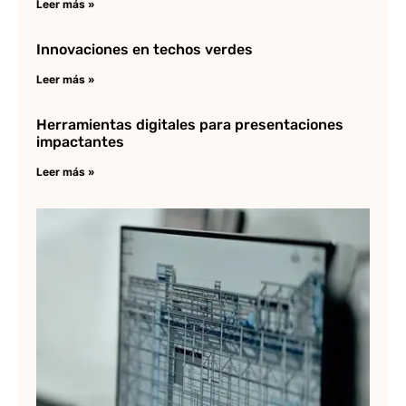
Leer más »
Innovaciones en techos verdes
Leer más »
Herramientas digitales para presentaciones
impactantes
Leer más »
C
cr
Au
pl
Lee