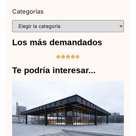
Categorías
Los más demandados





Te podría interesar...
Ne
Na
Lee