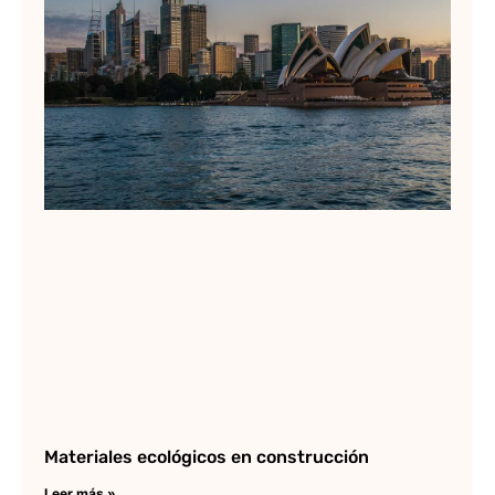
Ar
de
Op
Si
Lee
Materiales ecológicos en construcción
Leer más »