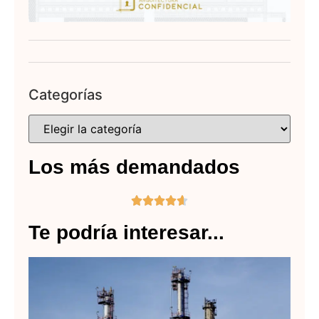
Categorías
Los más demandados





Te podría interesar...
La
Ar
In
Es