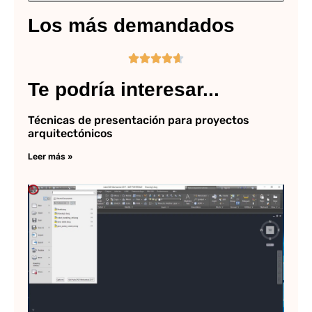
Los más demandados





Te podría interesar...
Técnicas de presentación para proyectos
arquitectónicos
Leer más »
Au
y 
in
Sá
má
pr
5 
Lee