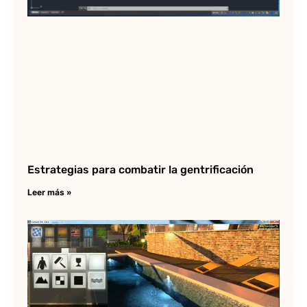
Estrategias para combatir la gentrificación
Leer más »
Co
de
en
Lee