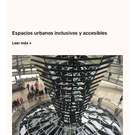
Espacios urbanos inclusivos y accesibles
Leer más »
Ri
Ro
su
pr
en
m
Lee