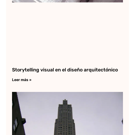
Storytelling visual en el diseño arquitectónico
Leer más »
R
Ho
su
di
gó
Lee