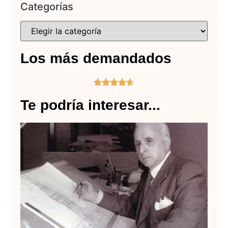
Categorías
Los más demandados





Te podría interesar...
Bi
de
An
Pa
Lee