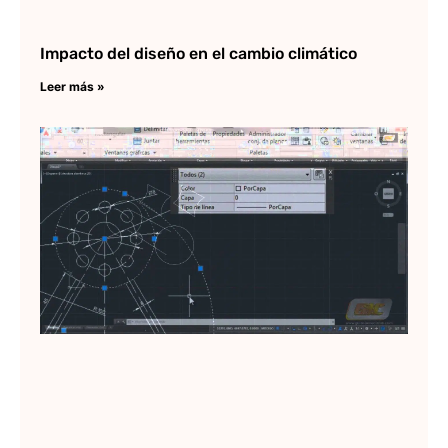
Impacto del diseño en el cambio climático
Leer más »
Pr
de
en
Lee