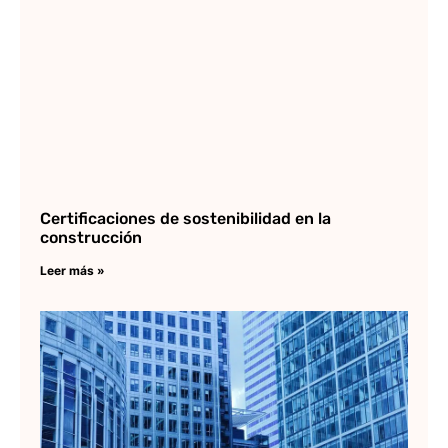
Certificaciones de sostenibilidad en la
construcción
Leer más »
Ed
tr
en
ar
Lee