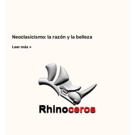
Neoclasicismo: la razón y la belleza
Leer más »
Hi
de
Rh
Lee