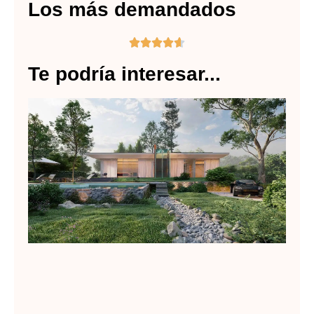
Los más demandados





Te podría interesar...
op
de
en
Lee