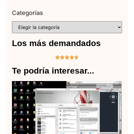
Categorías
Los más demandados





Te podría interesar...
Au
re
Va
fo
so
Lee