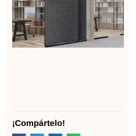
Lee
¡Compártelo!