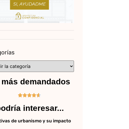
orías
 más demandados





odría interesar...
ivas de urbanismo y su impacto