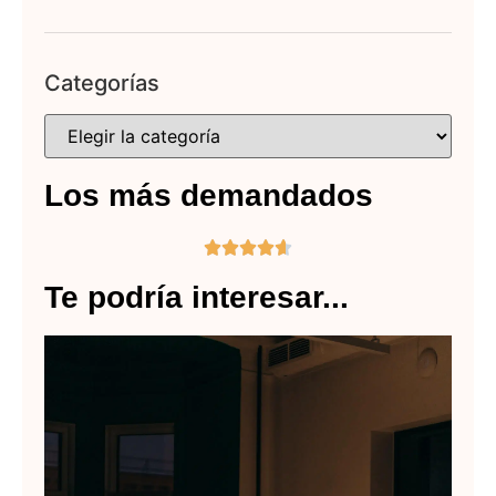
Categorías
Los más demandados





Te podría interesar...
C
ac
de
la
di
de
au
en