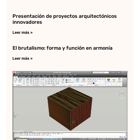
Presentación de proyectos arquitectónicos
innovadores
Leer más »
El brutalismo: forma y función en armonía
Leer más »
¿
po
ma
en
Au
3D
Lee