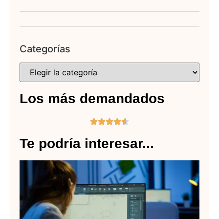
Categorías
Los más demandados





Te podría interesar...
C
co
pl
pa
im
en