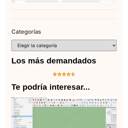
Categorías
Los más demandados





Te podría interesar...
C
ex
en
Sk
Lee