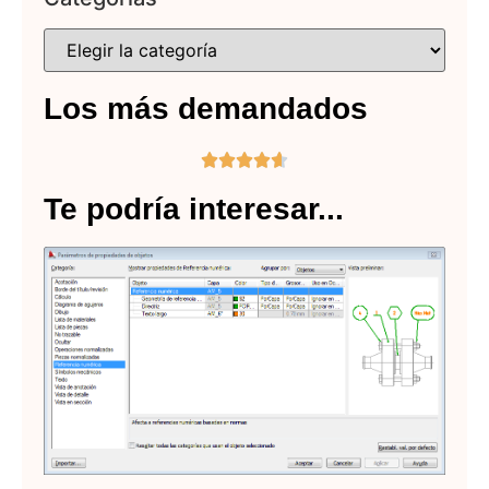
Los más demandados





Te podría interesar...
Ge
de
ob
bá
co
en
Lee