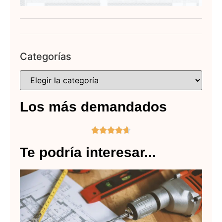
Categorías
Los más demandados





Te podría interesar...
C
ac
en
Au
de
rá