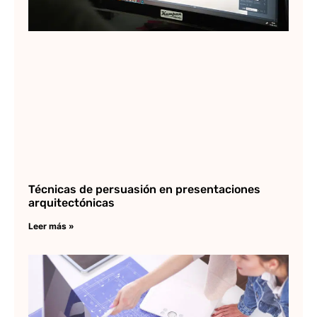
Técnicas de persuasión en presentaciones
arquitectónicas
Leer más »
¿
op
co
de
16