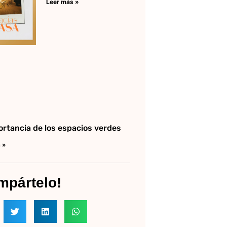
Leer más »
ortancia de los espacios verdes
 »
mpártelo!