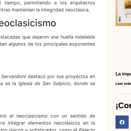
l tiempo, permitiendo a los arquitectos
tras mantenían la integridad neoclásica.
eoclasicismo
estacadas que dejaron una huella indeleble
ntan algunos de los principales exponentes
La imp
, Servandoni destacó por sus proyectos en
da es la
Iglesia de San Sulpicio
, donde se
Leer más
¡Co
inó el neoclasicismo con un sentido de
ra integrar elementos neoclásicos en la
acios únicos y sofisticados, como el
Palacio