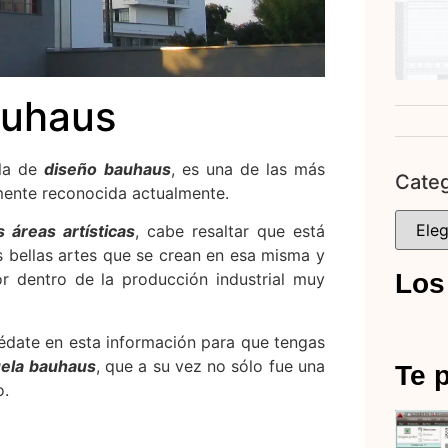
auhaus
ela de
diseño
bauhaus
, es una de las más
Categ
mente reconocida actualmente.
s áreas artísticas
, cabe resaltar que está
as bellas artes que se crean en esa misma y
Los
r dentro de la producción industrial muy
édate en esta información para que tengas
ela bauhaus
, que a su vez no sólo fue una
Te p
o.