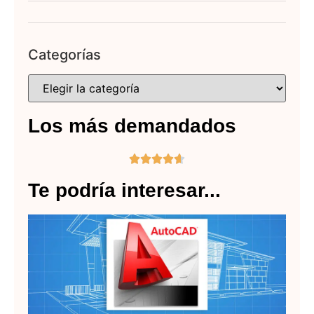
Categorías
Los más demandados





Te podría interesar...
C
im
o
ex
un
ar
en