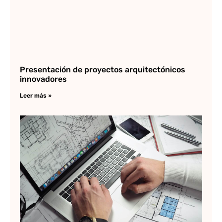
Presentación de proyectos arquitectónicos
innovadores
Leer más »
¿P
us
Au
3D
re
ot
so
Lee