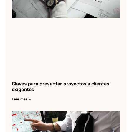
Claves para presentar proyectos a clientes
exigentes
Leer más »
Co
ha
pr
de