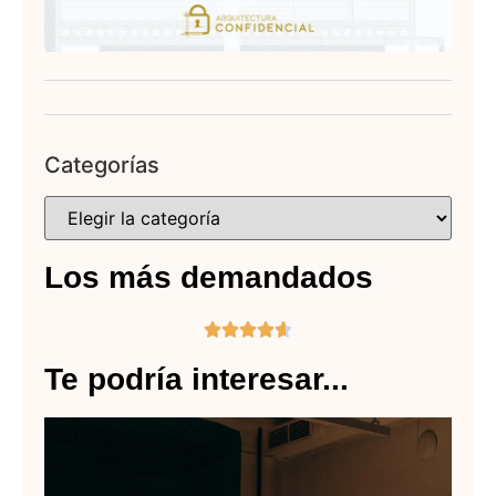
Categorías
Los más demandados





Te podría interesar...
C
ac
de
la