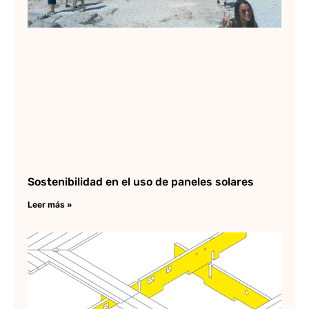
Sostenibilidad en el uso de paneles solares
Leer más »
De
On
Re
al
de
19