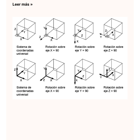
Leer más »
SC
de
Co
Pe
de
Lee