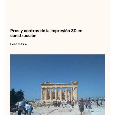
Pros y contras de la impresión 3D en
construcción
Leer más »
Ic
El
Te
de
Ac
Lee