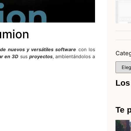
umion
 de nuevos y versátiles software
con los
Categ
r en 3D
sus
proyectos
, ambientándolos a
Los
Te p