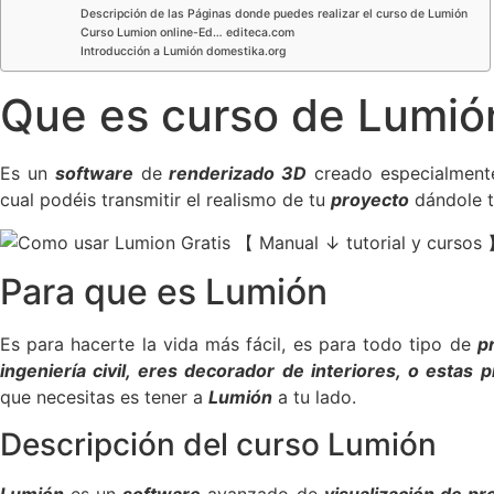
Descripción de las Páginas donde puedes realizar el curso de Lumión
Curso Lumion online-Ed… editeca.com
Introducción a Lumión domestika.org
Que es curso de Lumió
Es un
software
de
renderizado 3D
creado especialmen
cual podéis transmitir el realismo de tu
proyecto
dándole t
Para que es Lumión
Es para hacerte la vida más fácil, es para todo tipo de
p
ingeniería civil
, eres decorador de interiores, o estas 
que necesitas es tener a
Lumión
a tu lado.
Descripción del curso Lumión
Lumión
es un
software
avanzado de
visualización de p