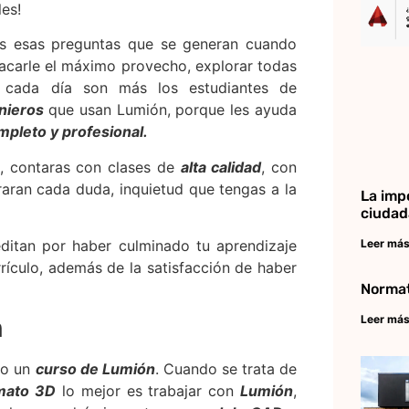
les!
das esas preguntas que se generan cuando
 sacarle el máximo provecho, explorar todas
o, cada día son más los estudiantes de
nieros
que usan Lumión, porque les ayuda
pleto y profesional.
, contaras con clases de
alta calidad
, con
raran cada duda, inquietud que tengas a la
La imp
ciudad
Leer más
ditan por haber culminado tu aprendizaje
rrículo, además de la satisfacción de haber
Normat
Leer más
n
do un
curso de Lumión
. Cuando se trata de
rmato 3D
lo mejor es trabajar con
Lumión
,