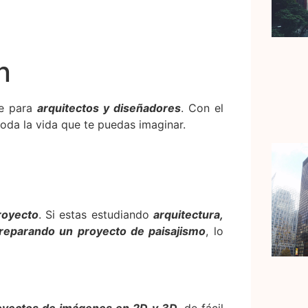
n
te para
arquitectos y diseñadores
. Con el
oda la vida que te puedas imaginar.
royecto
. Si estas estudiando
arquitectur
a,
preparando un proyecto de paisajismo
, lo
royectos de imágenes en 2D y 3D
, de fácil