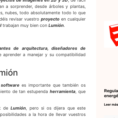
n a sorprender, desde árboles y plantas,
tos, nubes, todo absolutamente todo lo que
déis revisar vuestro
proyecto
en cualquier
l
trabajan muy bien con
Lumión
.
iantes de arquitectura, diseñadores de
de aprender a manejar y su compatibilidad
umión
e
software
es importante que también os
Regula
miento de tan estupenda
herramienta
, que
energé
Leer más
et de
Lumión
, pero si os dijera que este
osibilidades a la hora de llevar vuestros