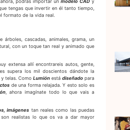
 ahora, podrás importar un
modelo CAD
y
ue tengas que invertir en él tanto tiempo,
 formato de la vida real.
e árboles, cascadas, animales, grama, un
tural, con un toque tan real y animado que
y extensa allí encontrareis autos, gente,
les supera los mil doscientos dándote la
l y telas. Como
Lumión
está
diseñado
para
ctos
de una forma relajada. Y esto solo es
ón
, ahora imagínate todo lo que vais a
os
, imágenes
tan reales como las puedas
s son realistas lo que os va a dar mayor