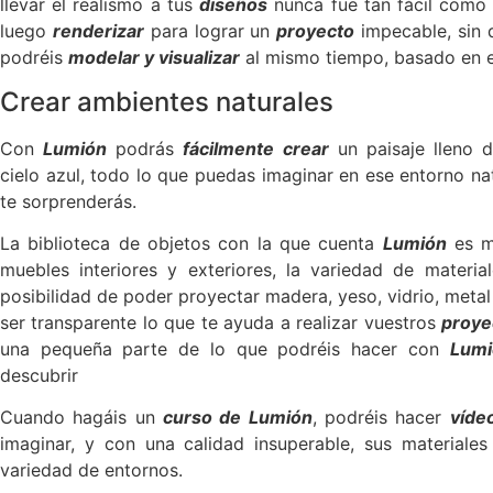
llevar el realismo a tus
diseños
nunca fue tan fácil como
luego
renderizar
para lograr un
proyecto
impecable, sin q
podréis
modelar y visualizar
al mismo tiempo, basado en el
Crear ambientes naturales
Con
Lumión
podrás
fácilmente crear
un paisaje lleno d
cielo azul, todo lo que puedas imaginar en ese entorno na
te sorprenderás.
La biblioteca de objetos con la que cuenta
Lumión
es mu
muebles interiores y exteriores, la variedad de materia
posibilidad de poder proyectar madera, yeso, vidrio, meta
ser transparente lo que te ayuda a realizar vuestros
proye
una pequeña parte de lo que podréis hacer con
Lumi
descubrir
Cuando hagáis un
curso de Lumión
, podréis hacer
víde
imaginar, y con una calidad insuperable, sus materiale
variedad de entornos.