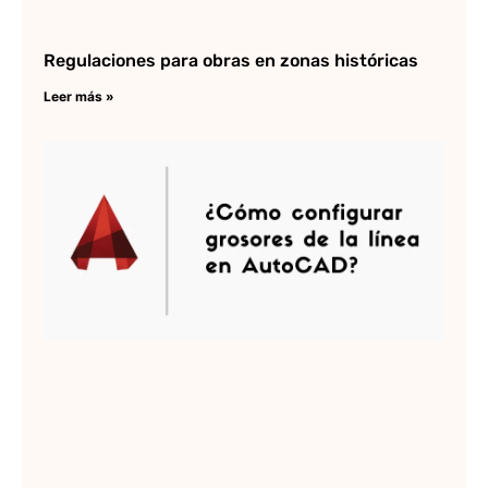
Regulaciones para obras en zonas históricas
Leer más »
C
co
lo
gr
de
en
Au
Lee