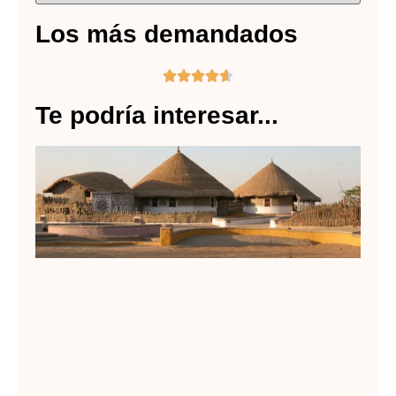
Los más demandados





Te podría interesar...
ar
ve
Lee