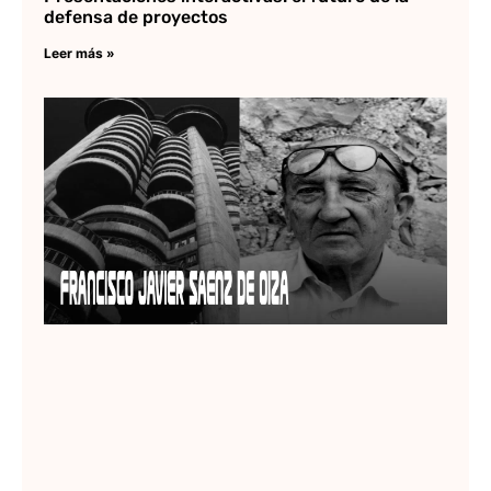
defensa de proyectos
Leer más »
Fr
Ja
Sa
Oi
Lee