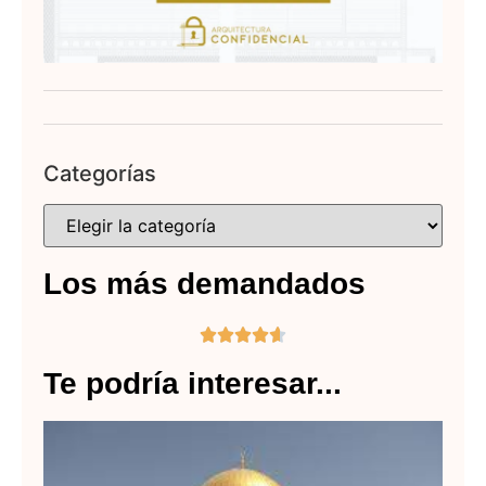
Categorías
Los más demandados





Te podría interesar...
La
ar
Is