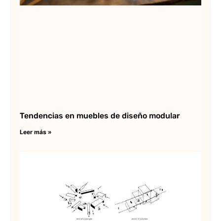
Tendencias en muebles de diseño modular
Leer más »
Co
de
es
co
pr
Lee