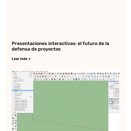
Presentaciones interactivas: el futuro de la
defensa de proyectos
Leer más »
C
ex
en
Sk
Lee