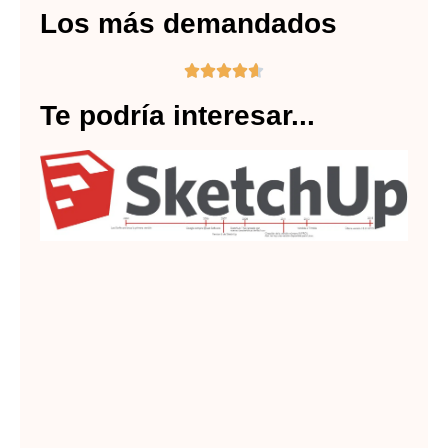
Los más demandados





Te podría interesar...
Hi
de
sk
Lee