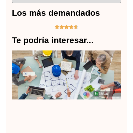
Los más demandados





Te podría interesar...
Do
pa
pr
ba
Lee