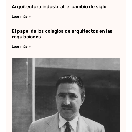
Arquitectura industrial: el cambio de siglo
Leer más »
El papel de los colegios de arquitectos en las
regulaciones
Leer más »
Fe
Ca
Ou
Ar
in
co
Lee