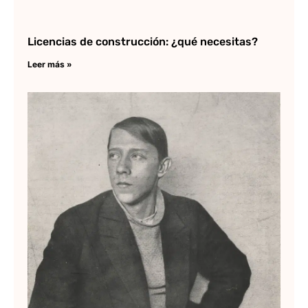
Licencias de construcción: ¿qué necesitas?
Leer más »
Vl
Ta
ob
em
Lee