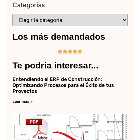
Categorías
Los más demandados





Te podría interesar...
Entendiendo el ERP de Construcción:
Optimizando Procesos para el Éxito de tus
Proyectos
Leer más »
¿
co
PD
dw