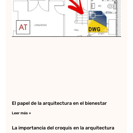
us
Au
Do
mé
Lee
El papel de la arquitectura en el bienestar
Leer más »
La importancia del croquis en la arquitectura