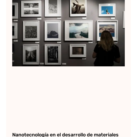
Ar
de
Lee
Nanotecnología en el desarrollo de materiales