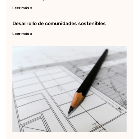
Leer más »
Desarrollo de comunidades sostenibles
Leer más »
Qu
PF
ar
y 
pr
en
es
Lee