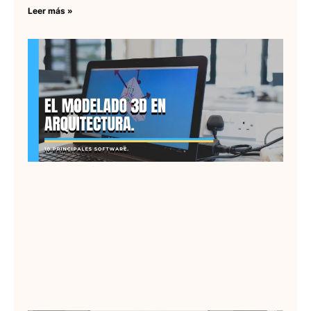
Leer más »
El
3D
Ar
y 
pr
so
Lee