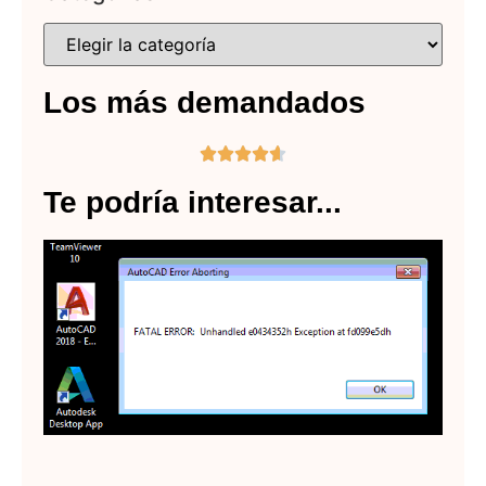
Los más demandados





Te podría interesar...
Lo
er
m
co
en
Au
Lee