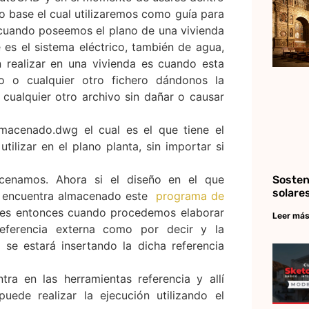
 base el cual utilizaremos como guía para
 cuando poseemos el plano de una vivienda
es el sistema eléctrico, también de agua,
n realizar en una vivienda es cuando esta
no o cualquier otro fichero dándonos la
 cualquier otro archivo sin dañar o causar
macenado.dwg el cual es el que tiene el
lizar en el plano planta, sin importar si
enamos. Ahora si el diseño en el que
Sosten
solare
e encuentra almacenado este
programa de
a, es entonces cuando procedemos elaborar
Leer más
ferencia externa como por decir y la
e estará insertando la dicha referencia
ra en las herramientas referencia y allí
ede realizar la ejecución utilizando el