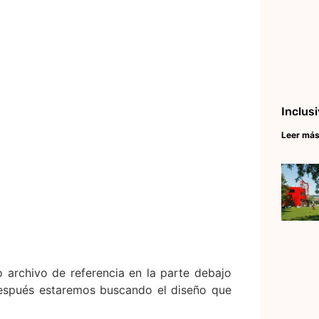
o archivo de referencia en la parte debajo
después estaremos buscando el diseño que
Inclus
Leer más
trará la pestaña para poder enlazar la
es opciones.
ones superponer o enlazar para este caso
stará ya agregado en tu dibujo. Por lo que
aciones se estará.
n planta.
seño en un tercer documento nos mostrará