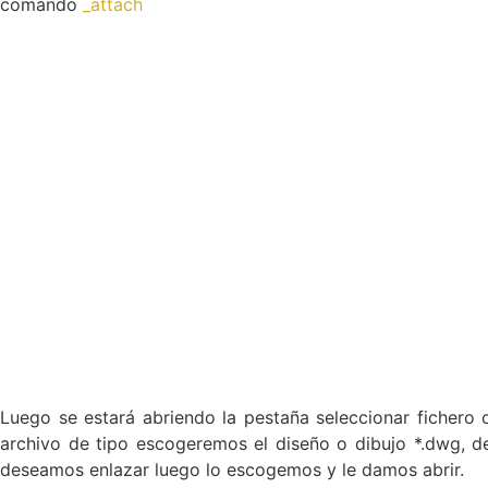
comando
_attach
Luego se estará abriendo la pestaña seleccionar fichero 
archivo de tipo escogeremos el diseño o dibujo *.dwg, 
deseamos enlazar luego lo escogemos y le damos abrir.
Luego hacemos la configuración de inserción…
Después de haber pulsado la opción de abrir, nos mos
referencia externa en la que se nos mostrarán las siguient
Tipo de referencia: para este cuadro poseemos dos opci
marcaremos la opción de enlazar.
Enlazar. Si se escoge esta opción el diseño que enlaces e
si elaboras un tercer diseño y le enlazas el dibujo de instal
Enlazando tanto el dibujo de instalaciones como el plano e
Superponer. Si escogemos esta opción al enlazar este di