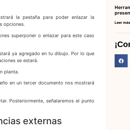
Herram
presen
ar. Posteriormente, señalaremos el punto
Leer más
ncias externas
¡Co
e ver y dibujar sobre el mismo. Aunque no
ado se podrá notar que se seleccionan todos
otar como un bloque.
 manera tenue tenemos que dirigirnos a la
para visualizar la opción para modificar
ia la derecha dándonos una vista mejor del
 observar, aparte de las capas de nuestro
 existentes de nuestro diseño enlazado y
ombre que precede el nombre del archivo.
var una o cualquier capa del diseño que se