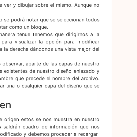
gen
e origen estos se nos muestra en nuestro
os saldrán cuadro de información que nos
modificado y debemos proceder a recargar
ncias externas?
que poseas se puede escribir el siguiente
cuadro de diálogo de agregar referencia
gar como referencia externa y tecleamos
necer almacenado en la carpeta REFx del
a se puede utilizar el siguiente
nlazar referencia externa tiene diversas