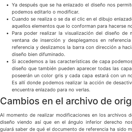
encuentra enlazado para no verlas.
Cambios en el archivo de ori
Al momento de realizar modificaciones en los archivos d
diseño viendo así que en el ángulo inferior derecho n
guiará saber de qué el documento de referencia ha sido 
para poder observar dichas modificaciones
¿Tips para establecer refere
Indiferentemente de cuál sea la versión de AutoCAD 
comando(_xattach)al mversiónomento de entrar al 
dwg se escoge el documento dwg que queremos agre
abrir
Es importante saber que el diseño debe ya perma
proyecto
Si deseamos agregar una imagen de tram
comando(_imageattach)
En el cuadro de información que lleva por nombre e