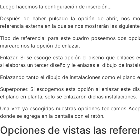
el plano en planta, solo se enlazaron dichas instalaciones.
Una vez ya escogidas nuestras opciones tecleamos Acept
donde se agrega en la pantalla con el ratón.
Opciones de vistas las refere
Ya después que se ha enlazado el diseño nos permit
podemos editarlo o modificar.
Cuando se realiza o se da el clic en el dibujo enlaz
aquellos elementos que lo conforman para hacerse n
Para poder realizar la visualización del diseño de
ventana de inserción y desplegamos en referencia 
referencia y deslizamos la barra con dirección a hac
diseño bien difuminado.
Si accedemos a las características de capa podemos
diseño que también pueden aparecer todas las capas
poseerán un color gris y cada capa estará con un n
Es allí donde podemos realizar la acción de desacti