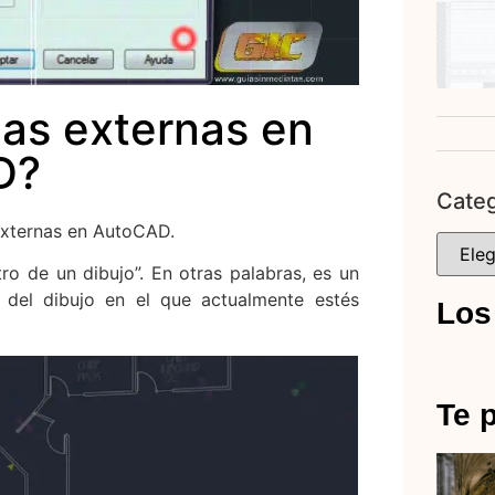
as externas en
D?
Categ
externas en AutoCAD.
o de un dibujo”. En otras palabras, es un
del dibujo en el que actualmente estés
Los
Te p