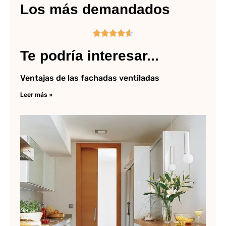
Los más demandados





Te podría interesar...
Ventajas de las fachadas ventiladas
Leer más »
¿C
va
re
un
co
Lee