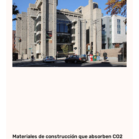
em
de
ar
Lee
Materiales de construcción que absorben CO2