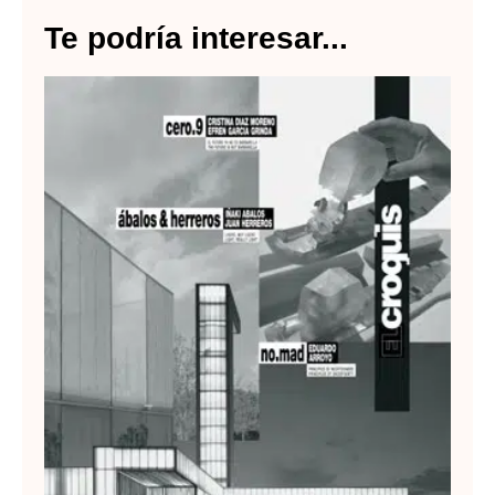
Te podría interesar...
El
Re
Ar
Lee