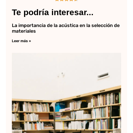
Te podría interesar...
La importancia de la acústica en la selección de
materiales
Leer más »
Lo
me
li
ar
Lee