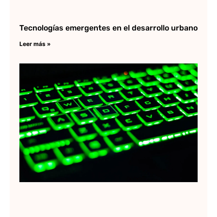
Tecnologías emergentes en el desarrollo urbano
Leer más »
10
co
m
ut
en
Au
Lee