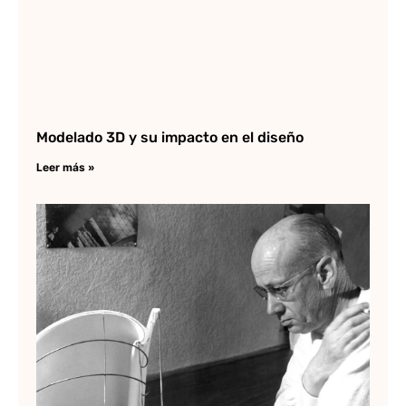
Modelado 3D y su impacto en el diseño
Leer más »
Ed
To
de
de
Lee