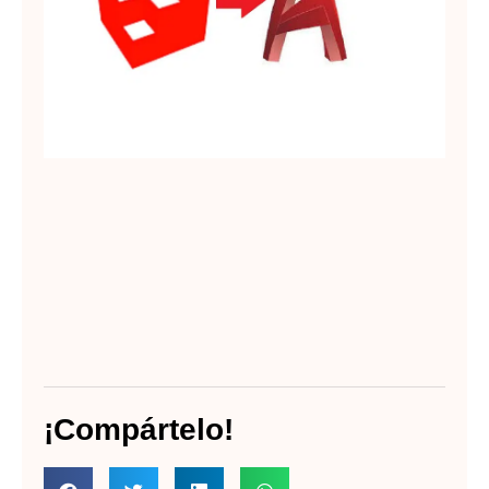
Au
Lee
¡Compártelo!