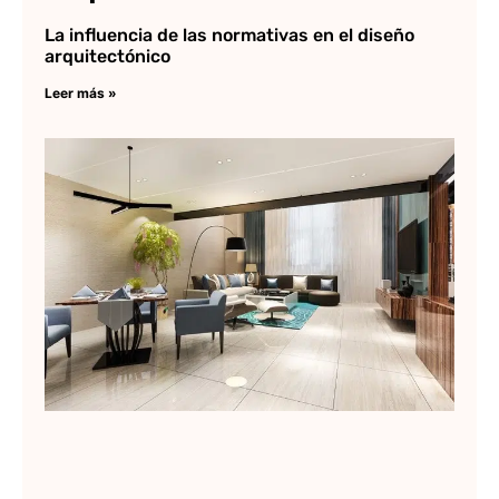
La influencia de las normativas en el diseño
arquitectónico
Leer más »
¿C
me
pr
pa
Re
ar
Lee