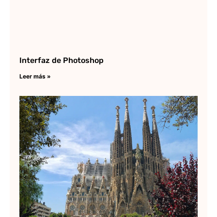
Interfaz de Photoshop
Leer más »
La
sa
fa
Le
»