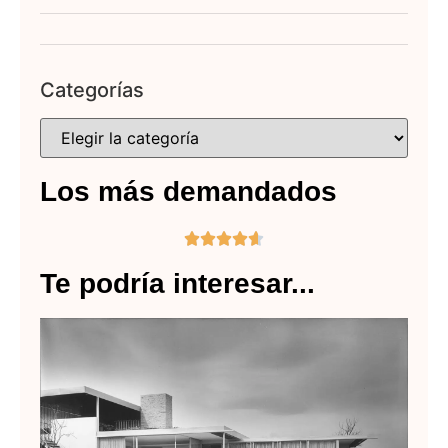
Categorías
Los más demandados





Te podría interesar...
Ri
Ne
y 
me
ca
Le