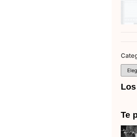
Categ
Los
Te p