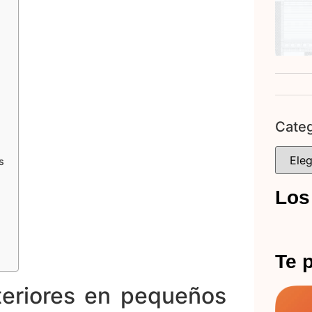
Categ
s
Los
Te p
nteriores en pequeños