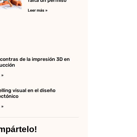
falta un permiso
Leer más »
 contras de la impresión 3D en
ucción
 »
lling visual en el diseño
ectónico
 »
mpártelo!