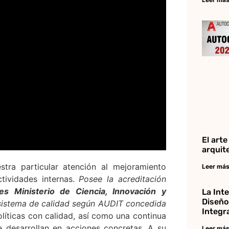
El arte
arquit
stra particular atención al mejoramiento
Leer más
ctividades internas.
Posee la acreditación
es Ministerio de Ciencia, Innovación y
La Int
Diseño
u sistema de calidad según AUDIT concedida
Integr
olíticas con calidad, así como una continua
e desarrollan en acciones concretas. A su
Leer más