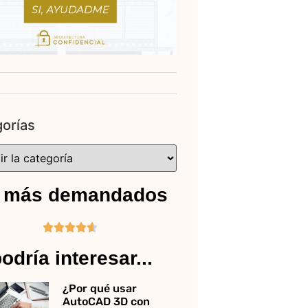
orías
 más demandados





odría interesar...
¿Por qué usar
AutoCAD 3D con