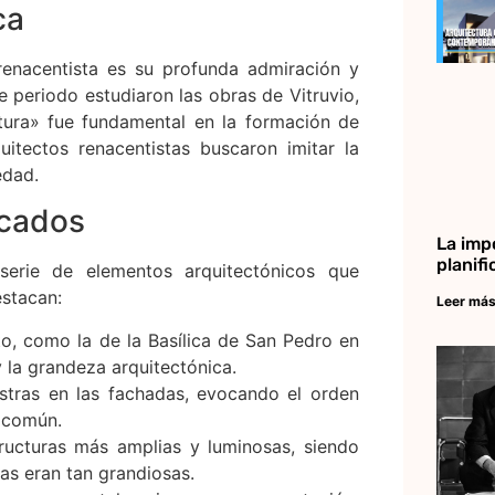
ca
renacentista es su profunda admiración y
te periodo estudiaron las obras de Vitruvio,
tura» fue fundamental en la formación de
uitectos renacentistas buscaron imitar la
edad.
acados
La imp
planif
serie de elementos arquitectónicos que
estacan:
Leer más
to, como la de la Basílica de San Pedro en
y la grandeza arquitectónica.
astras en las fachadas, evocando el orden
o común.
ructuras más amplias y luminosas, siendo
tas eran tan grandiosas.