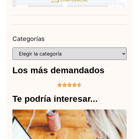
Categorías
Los más demandados





Te podría interesar...
¿D
es
ca
de
li