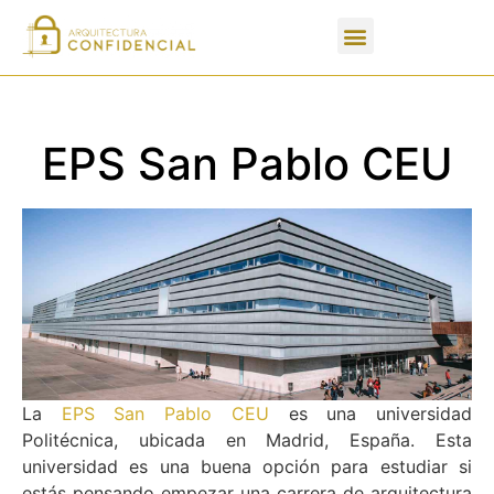
Apartados de un PFC
EPS San Pablo CEU
La
EPS San Pablo CEU
es una universidad
Politécnica, ubicada en Madrid, España. Esta
universidad es una buena opción para estudiar si
estás pensando empezar una carrera de arquitectura