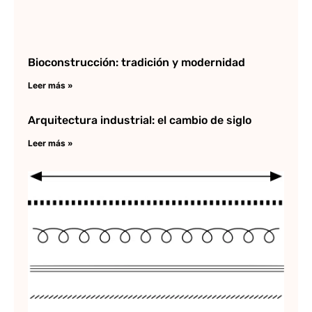
Bioconstrucción: tradición y modernidad
Leer más »
Arquitectura industrial: el cambio de siglo
Leer más »
Ti
lí
Au
Lee