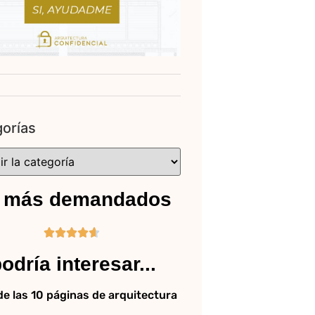
orías
 más demandados





odría interesar...
 de las 10 páginas de arquitectura