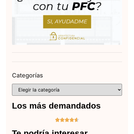
Categorías
Los más demandados





Te podría interesar...