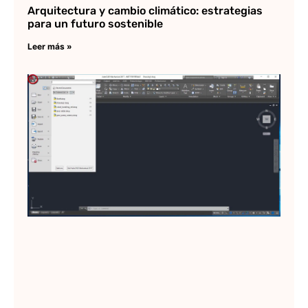
Arquitectura y cambio climático: estrategias
para un futuro sostenible
Leer más »
Au
y 
in
Sá
má
pr
5 
Lee