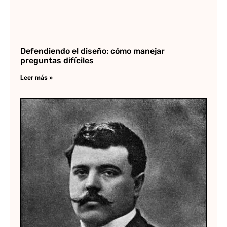
Defendiendo el diseño: cómo manejar
preguntas difíciles
Leer más »
Fr
Mo
Ar
bi
Ob
Lee