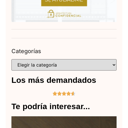
Categorías
Los más demandados





Te podría interesar...
Us
A