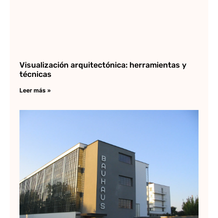
Visualización arquitectónica: herramientas y
técnicas
Leer más »
Qu
la
Ba
Lee