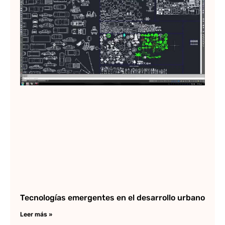
De
qu
de
lo
me
Lee
Tecnologías emergentes en el desarrollo urbano
Leer más »