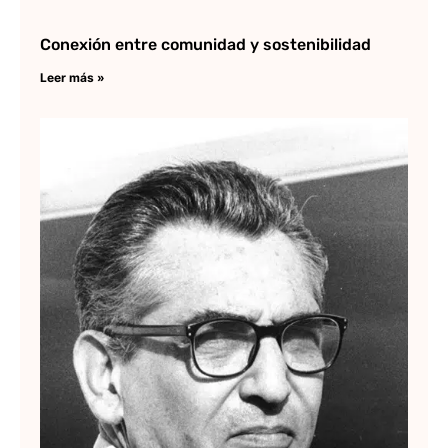
Conexión entre comunidad y sostenibilidad
Leer más »
Bi
Jo
An
Co
Lee