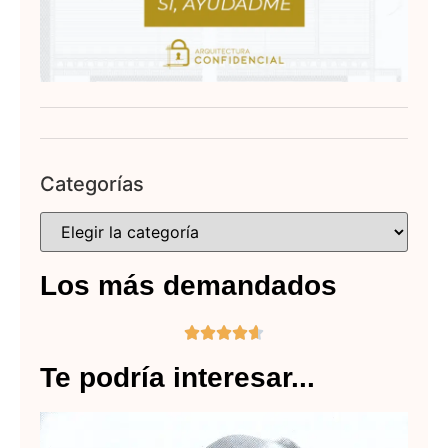
Categorías
Los más demandados





Te podría interesar...
Jo
Ma