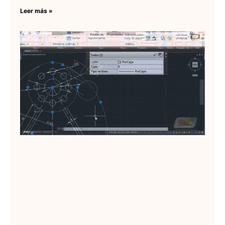
Leer más »
Pr
de
en
Lee