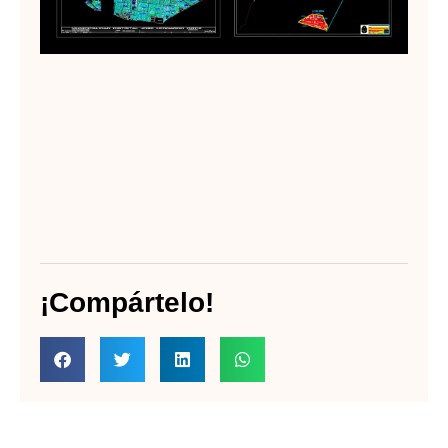
Au
Lee
¡Compártelo!