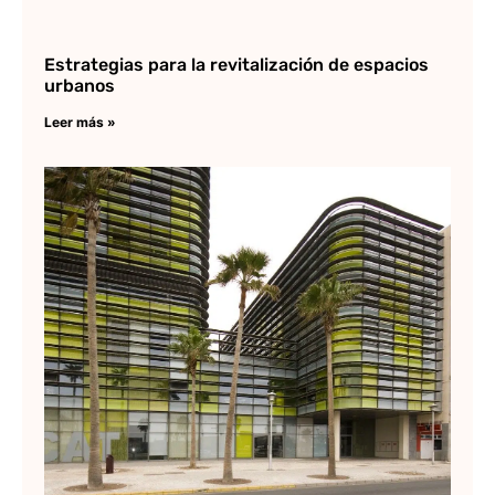
Estrategias para la revitalización de espacios
urbanos
Leer más »
Lo
me
ar
de
Lee