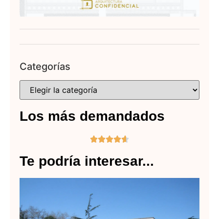
Categorías
Los más demandados





Te podría interesar...
Pa
Al
Lee